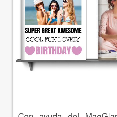
Con ayuda del MagGlan